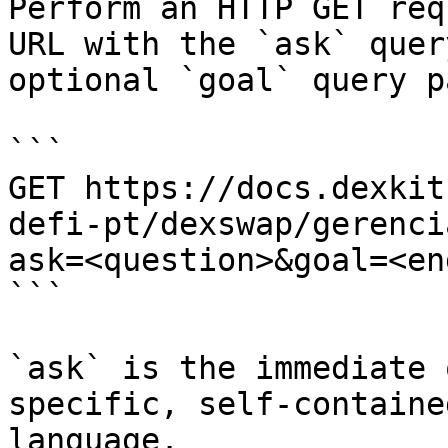
Perform an HTTP GET req
URL with the `ask` quer
optional `goal` query p
```

GET https://docs.dexkit
defi-pt/dexswap/gerenci
ask=<question>&goal=<en
```

`ask` is the immediate 
specific, self-containe
language.
