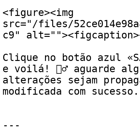
<figure><img 
src="/files/52ce014e98a
c9" alt=""><figcaption>
Clique no botão azul «S
e voilá! 🧙‍♂️ aguarde al
alterações sejam propag
modificada com sucesso.

---
